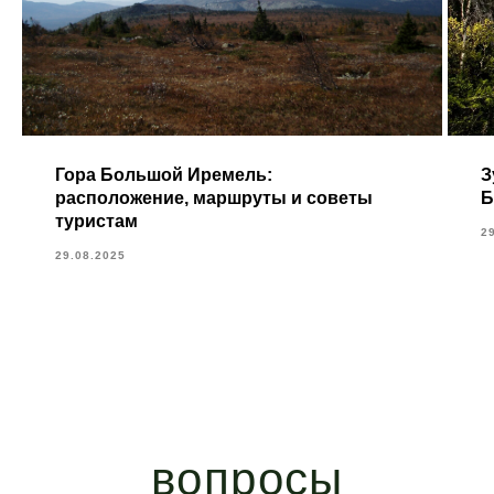
Гора Большой Иремель:
З
расположение, маршруты и советы
Б
туристам
2
29.08.2025