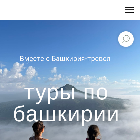
Вместе с Башкирия-тревел
туры по
башкирии
авторские
многодневные комбо
выходного дня
сплавы