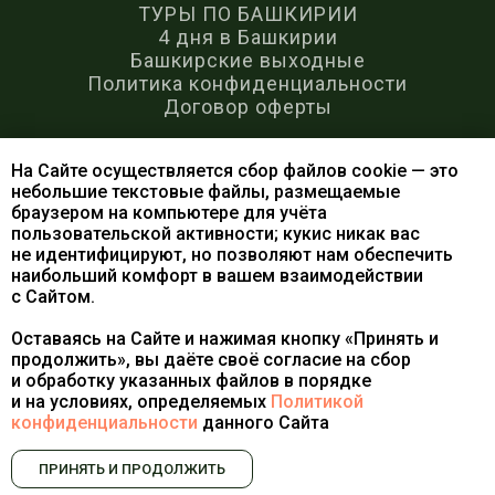
ТУРЫ ПО БАШКИРИИ
4 дня в Башкирии
Башкирские выходные
Политика конфиденциальности
Договор оферты
ИП КУЗНЕЦОВ ВАЛЕРИЙ ГЕННАДИЕВИЧ
На Сайте осуществляется сбор файлов cookie — это
ИНН 027610864840
небольшие текстовые файлы, размещаемые
ОГРНИП 317028000119450
браузером на компьютере для учёта
пользовательской активности; кукис никак вас
© 2014 - 2025
не идентифицируют, но позволяют нам обеспечить
наибольший комфорт в вашем взаимодействии
с Сайтом.
Разработка сайта
Оставаясь на Сайте и нажимая кнопку «Принять и
продолжить», вы даёте своё согласие на сбор
и обработку указанных файлов в порядке
и на условиях, определяемых
Политикой
конфиденциальности
данного Сайта
ПРИНЯТЬ И ПРОДОЛЖИТЬ
Tilda
Made on